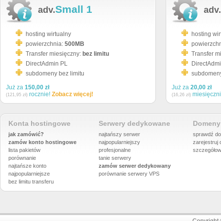
Small 1
adv.
adv.
hosting wirtualny
hosting wir
powierzchnia:
500MB
powierzch
Transfer miesięczny:
bez limitu
Transfer m
DirectAdmin PL
DirectAdm
subdomeny bez limitu
subdomeny 
Już za
150,00 zł
Już za
20,00 zł
rocznie!
Zobacz więcej!
miesięczn
(121,95 zł)
(16,26 zł)
Konta hostingowe
Serwery dedykowane
Domeny 
jak zamówić?
najtańszy serwer
sprawdź do
zamów konto hostingowe
najpopularniejszy
zarejestruj
lista pakietów
profesjonalne
szczegółow
porównanie
tanie serwery
najtańsze konto
zamów serwer dedykowany
najpopularniejsze
porównanie
serwery VPS
bez limitu transferu