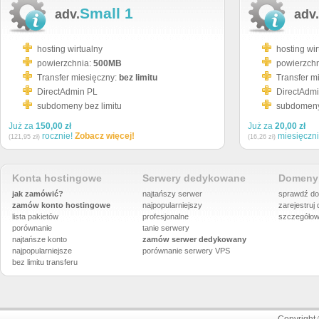
Small 1
adv.
adv.
hosting wirtualny
hosting wir
powierzchnia:
500MB
powierzch
Transfer miesięczny:
bez limitu
Transfer m
DirectAdmin PL
DirectAdm
subdomeny bez limitu
subdomeny 
Już za
150,00 zł
Już za
20,00 zł
rocznie!
Zobacz więcej!
miesięczn
(121,95 zł)
(16,26 zł)
Konta hostingowe
Serwery dedykowane
Domeny 
jak zamówić?
najtańszy serwer
sprawdź do
zamów konto hostingowe
najpopularniejszy
zarejestruj
lista pakietów
profesjonalne
szczegółow
porównanie
tanie serwery
najtańsze konto
zamów serwer dedykowany
najpopularniejsze
porównanie
serwery VPS
bez limitu transferu