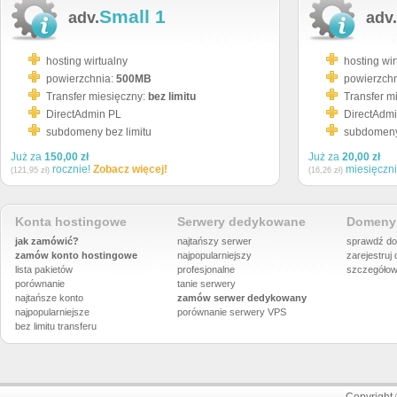
Small 1
adv.
adv.
hosting wirtualny
hosting wir
powierzchnia:
500MB
powierzch
Transfer miesięczny:
bez limitu
Transfer m
DirectAdmin PL
DirectAdm
subdomeny bez limitu
subdomeny 
Już za
150,00 zł
Już za
20,00 zł
rocznie!
Zobacz więcej!
miesięczn
(121,95 zł)
(16,26 zł)
Konta hostingowe
Serwery dedykowane
Domeny 
jak zamówić?
najtańszy serwer
sprawdź do
zamów konto hostingowe
najpopularniejszy
zarejestruj
lista pakietów
profesjonalne
szczegółow
porównanie
tanie serwery
najtańsze konto
zamów serwer dedykowany
najpopularniejsze
porównanie
serwery VPS
bez limitu transferu