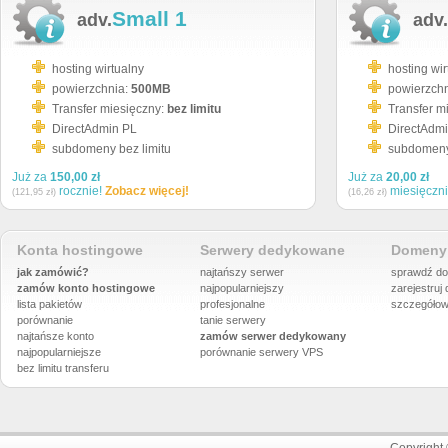
Small 1
adv.
adv.
hosting wirtualny
hosting wir
powierzchnia:
500MB
powierzch
Transfer miesięczny:
bez limitu
Transfer m
DirectAdmin PL
DirectAdm
subdomeny bez limitu
subdomeny 
Już za
150,00 zł
Już za
20,00 zł
rocznie!
Zobacz więcej!
miesięczn
(121,95 zł)
(16,26 zł)
Konta hostingowe
Serwery dedykowane
Domeny 
jak zamówić?
najtańszy serwer
sprawdź do
zamów konto hostingowe
najpopularniejszy
zarejestruj
lista pakietów
profesjonalne
szczegółow
porównanie
tanie serwery
najtańsze konto
zamów serwer dedykowany
najpopularniejsze
porównanie
serwery VPS
bez limitu transferu