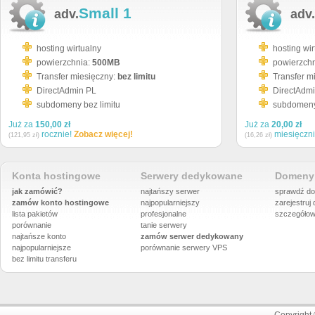
Small 1
adv.
adv.
hosting wirtualny
hosting wir
powierzchnia:
500MB
powierzch
Transfer miesięczny:
bez limitu
Transfer m
DirectAdmin PL
DirectAdm
subdomeny bez limitu
subdomeny 
Już za
150,00 zł
Już za
20,00 zł
rocznie!
Zobacz więcej!
miesięczn
(121,95 zł)
(16,26 zł)
Konta hostingowe
Serwery dedykowane
Domeny 
jak zamówić?
najtańszy serwer
sprawdź do
zamów konto hostingowe
najpopularniejszy
zarejestruj
lista pakietów
profesjonalne
szczegółow
porównanie
tanie serwery
najtańsze konto
zamów serwer dedykowany
najpopularniejsze
porównanie
serwery VPS
bez limitu transferu