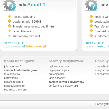
Small 1
adv.
adv.
hosting wirtualny
hosting wir
powierzchnia:
500MB
powierzch
Transfer miesięczny:
bez limitu
Transfer m
DirectAdmin PL
DirectAdm
subdomeny bez limitu
subdomeny 
Już za
150,00 zł
Już za
20,00 zł
rocznie!
Zobacz więcej!
miesięczn
(121,95 zł)
(16,26 zł)
Konta hostingowe
Serwery dedykowane
Domeny 
jak zamówić?
najtańszy serwer
sprawdź do
zamów konto hostingowe
najpopularniejszy
zarejestruj
lista pakietów
profesjonalne
szczegółow
porównanie
tanie serwery
najtańsze konto
zamów serwer dedykowany
najpopularniejsze
porównanie
serwery VPS
bez limitu transferu
Copyright