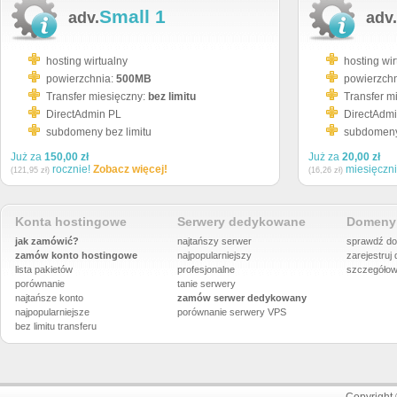
Small 1
adv.
adv.
hosting wirtualny
hosting wir
powierzchnia:
500MB
powierzch
Transfer miesięczny:
bez limitu
Transfer m
DirectAdmin PL
DirectAdm
subdomeny bez limitu
subdomeny 
Już za
150,00 zł
Już za
20,00 zł
rocznie!
Zobacz więcej!
miesięczn
(121,95 zł)
(16,26 zł)
Konta hostingowe
Serwery dedykowane
Domeny 
jak zamówić?
najtańszy serwer
sprawdź do
zamów konto hostingowe
najpopularniejszy
zarejestruj
lista pakietów
profesjonalne
szczegółow
porównanie
tanie serwery
najtańsze konto
zamów serwer dedykowany
najpopularniejsze
porównanie
serwery VPS
bez limitu transferu