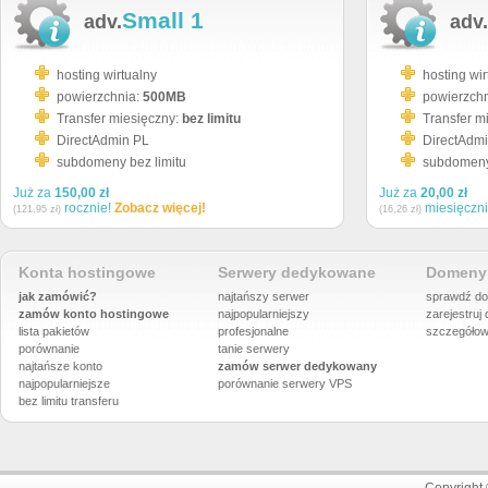
Small 1
adv.
adv.
hosting wirtualny
hosting wir
powierzchnia:
500MB
powierzch
Transfer miesięczny:
bez limitu
Transfer m
DirectAdmin PL
DirectAdm
subdomeny bez limitu
subdomeny 
Już za
150,00 zł
Już za
20,00 zł
rocznie!
Zobacz więcej!
miesięczn
(121,95 zł)
(16,26 zł)
Konta hostingowe
Serwery dedykowane
Domeny 
jak zamówić?
najtańszy serwer
sprawdź do
zamów konto hostingowe
najpopularniejszy
zarejestruj
lista pakietów
profesjonalne
szczegółow
porównanie
tanie serwery
najtańsze konto
zamów serwer dedykowany
najpopularniejsze
porównanie
serwery VPS
bez limitu transferu