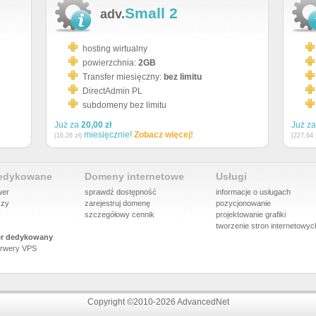
Small 2
adv.
hosting wirtualny
powierzchnia:
2GB
Transfer miesięczny:
bez limitu
DirectAdmin PL
subdomeny bez limitu
Już za
20,00 zł
Już z
miesięcznie!
Zobacz więcej!
(16,26 zł)
(227,64 
dedykowane
Domeny internetowe
Usługi
wer
sprawdź dostępność
informacje o usługach
szy
zarejestruj domenę
pozycjonowanie
szczegółowy cennik
projektowanie grafiki
tworzenie stron internetowyc
r dedykowany
rwery VPS
Copyright ©2010-2026 AdvancedNet