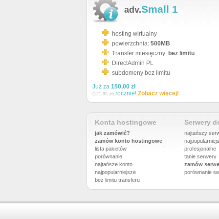
Small 1
adv.
hosting wirtualny
powierzchnia:
500MB
Transfer miesięczny:
bez limitu
DirectAdmin PL
subdomeny bez limitu
Już za
150,00 zł
rocznie!
Zobacz więcej!
(121,95 zł)
Konta hostingowe
Serwery 
jak zamówić?
najtańszy ser
zamów konto hostingowe
najpopularniej
lista pakietów
profesjonalne
porównanie
tanie serwery
najtańsze konto
zamów serwe
najpopularniejsze
porównanie
se
bez limitu transferu