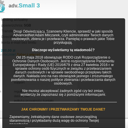
Small 3
adv.
hosting wirtualny
powierzchnia:
5GB
Transfer miesięczny:
bez limitu
Drogi Odwiedzający, Szanowny Kliencie, sprawdź w jaki sposób
AdvancedNet Adam Milczarek, czyli administrator Twoich danych
DirectAdmin PL
osobowych, zbiera je i przetwarza. Pamiętaj o prawach jakie Tobie
konta e-mail bez limitu
przysługują.
Dlaczego wyświetlamy tą wiadomość?
a
280,00 zł
rocznie!
Zobacz więcej!
zł)
Od 25 maja 2018 obowiązuje RODO czyli Rozporządzenie o
Ochronie Danych Osobowych. Jest to rozporządzenie Parlamentu
Europejskiego i Rady (UE) 2016/679 z dnia 27 kwietnia 2016 r. w
sprawie ochrony osób fizycznych w związku z przetwarzaniem
Pozostałe
danych osobowych i w sprawie swobodnego przepływu takich
danych. Nakłada ono na nas obowiązek jasnego i zrozumiałego
faq
poinformowania o naszej polityce zbierania i przetwarzania danych
support
osobowych.
Nie musisz akceptować żadnych zgód czy też zmian,
h
regulamin usług
wystarczy że zapoznasz się z poniższymi informacjami.
data center
polityka prywatności
kontakt
JAK CHRONIMY I PRZETWARZAMY TWOJE DANE?
Zapewniamy, żetraktujemy dane osobowe zeszczególną
starannością i przykładamy dużą wagę do ochrony Twojej
prywatności.