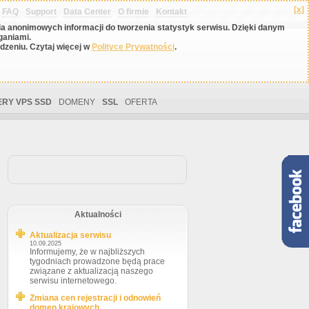
[x]
FAQ
Support
Data Center
O firmie
Kontakt
nia anonimowych informacji do tworzenia statystyk serwisu. Dzięki danym
ganiami.
zeniu. Czytaj więcej w
Polityce Prywatności
.
RY VPS SSD
DOMENY
SSL
OFERTA
Aktualności
Aktualizacja serwisu
10.09.2025
Informujemy, że w najbliższych
tygodniach prowadzone będą prace
związane z aktualizacją naszego
serwisu internetowego.
Zmiana cen rejestracji i odnowień
domen krajowych