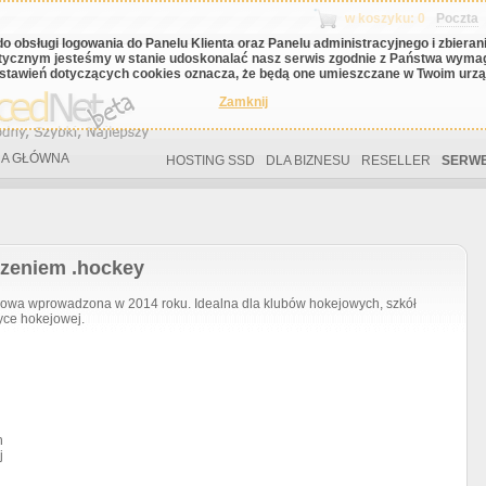
w koszyku: 0
Poczta
do obsługi logowania do Panelu Klienta oraz Panelu administracyjnego i zbiera
tycznym jesteśmy w stanie udoskonalać nasz serwis zgodnie z Państwa wyma
stawień dotyczących cookies oznacza, że będą one umieszczane w Twoim urząd
Zamknij
A GŁÓWNA
HOSTING SSD
DLA BIZNESU
RESELLER
SERWE
rzeniem .hockey
wa wprowadzona w 2014 roku. Idealna dla klubów hokejowych, szkół
yce hokejowej.
h
j