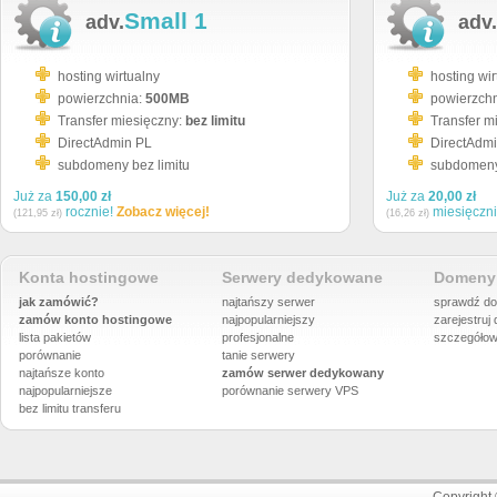
Small 1
adv.
adv.
hosting wirtualny
hosting wir
powierzchnia:
500MB
powierzch
Transfer miesięczny:
bez limitu
Transfer m
DirectAdmin PL
DirectAdm
subdomeny bez limitu
subdomeny 
Już za
150,00 zł
Już za
20,00 zł
rocznie!
Zobacz więcej!
miesięczn
(121,95 zł)
(16,26 zł)
Konta hostingowe
Serwery dedykowane
Domeny 
jak zamówić?
najtańszy serwer
sprawdź do
zamów konto hostingowe
najpopularniejszy
zarejestruj
lista pakietów
profesjonalne
szczegółow
porównanie
tanie serwery
najtańsze konto
zamów serwer dedykowany
najpopularniejsze
porównanie
serwery VPS
bez limitu transferu