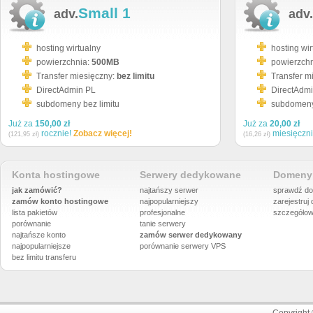
Small 1
adv.
adv.
hosting wirtualny
hosting wir
powierzchnia:
500MB
powierzch
Transfer miesięczny:
bez limitu
Transfer m
DirectAdmin PL
DirectAdm
subdomeny bez limitu
subdomeny 
Już za
150,00 zł
Już za
20,00 zł
rocznie!
Zobacz więcej!
miesięczn
(121,95 zł)
(16,26 zł)
Konta hostingowe
Serwery dedykowane
Domeny 
jak zamówić?
najtańszy serwer
sprawdź do
zamów konto hostingowe
najpopularniejszy
zarejestruj
lista pakietów
profesjonalne
szczegółow
porównanie
tanie serwery
najtańsze konto
zamów serwer dedykowany
najpopularniejsze
porównanie
serwery VPS
bez limitu transferu