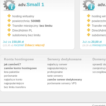
Small 1
adv.
adv.
hosting wirtualny
hosting wir
powierzchnia:
500MB
powierzch
Transfer miesięczny:
bez limitu
Transfer m
DirectAdmin PL
DirectAdm
subdomeny bez limitu
subdomeny 
Już za
150,00 zł
Już za
20,00 zł
rocznie!
Zobacz więcej!
miesięczn
(121,95 zł)
(16,26 zł)
Konta hostingowe
Serwery dedykowane
Domeny 
jak zamówić?
najtańszy serwer
sprawdź do
zamów konto hostingowe
najpopularniejszy
zarejestruj
lista pakietów
profesjonalne
szczegółow
porównanie
tanie serwery
najtańsze konto
zamów serwer dedykowany
najpopularniejsze
porównanie
serwery VPS
bez limitu transferu