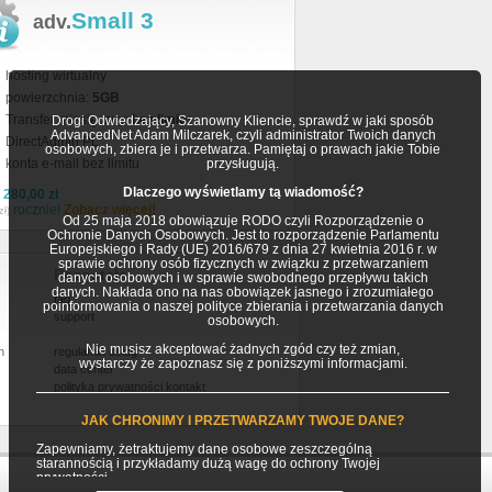
Small 3
adv.
hosting wirtualny
powierzchnia:
5GB
Transfer miesięczny:
bez limitu
Drogi Odwiedzający, Szanowny Kliencie, sprawdź w jaki sposób
AdvancedNet Adam Milczarek, czyli administrator Twoich danych
DirectAdmin PL
osobowych, zbiera je i przetwarza. Pamiętaj o prawach jakie Tobie
konta e-mail bez limitu
przysługują.
Dlaczego wyświetlamy tą wiadomość?
a
280,00 zł
rocznie!
Zobacz więcej!
zł)
Od 25 maja 2018 obowiązuje RODO czyli Rozporządzenie o
Ochronie Danych Osobowych. Jest to rozporządzenie Parlamentu
Europejskiego i Rady (UE) 2016/679 z dnia 27 kwietnia 2016 r. w
sprawie ochrony osób fizycznych w związku z przetwarzaniem
Pozostałe
danych osobowych i w sprawie swobodnego przepływu takich
danych. Nakłada ono na nas obowiązek jasnego i zrozumiałego
faq
poinformowania o naszej polityce zbierania i przetwarzania danych
support
osobowych.
Nie musisz akceptować żadnych zgód czy też zmian,
h
regulamin usług
wystarczy że zapoznasz się z poniższymi informacjami.
data center
polityka prywatności
kontakt
JAK CHRONIMY I PRZETWARZAMY TWOJE DANE?
Zapewniamy, żetraktujemy dane osobowe zeszczególną
starannością i przykładamy dużą wagę do ochrony Twojej
prywatności.