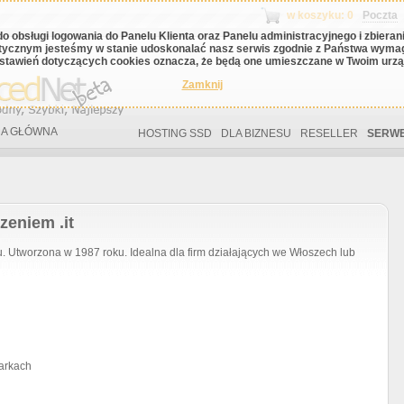
w koszyku: 0
Poczta
do obsługi logowania do Panelu Klienta oraz Panelu administracyjnego i zbiera
tycznym jesteśmy w stanie udoskonalać nasz serwis zgodnie z Państwa wyma
stawień dotyczących cookies oznacza, że będą one umieszczane w Twoim urząd
Zamknij
A GŁÓWNA
HOSTING SSD
DLA BIZNESU
RESELLER
SERWE
zeniem .it
tworzona w 1987 roku. Idealna dla firm działających we Włoszech lub
arkach