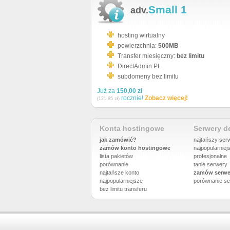
Small 1
adv.
hosting wirtualny
powierzchnia:
500MB
Transfer miesięczny:
bez limitu
DirectAdmin PL
subdomeny bez limitu
Już za
150,00 zł
rocznie!
Zobacz więcej!
(121,95 zł)
Konta hostingowe
Serwery 
jak zamówić?
najtańszy ser
zamów konto hostingowe
najpopularniej
lista pakietów
profesjonalne
porównanie
tanie serwery
najtańsze konto
zamów serwe
najpopularniejsze
porównanie
se
bez limitu transferu