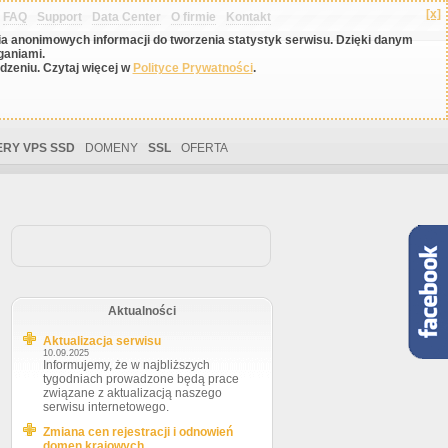
[x]
FAQ
Support
Data Center
O firmie
Kontakt
nia anonimowych informacji do tworzenia statystyk serwisu. Dzięki danym
ganiami.
zeniu. Czytaj więcej w
Polityce Prywatności
.
RY VPS SSD
DOMENY
SSL
OFERTA
Aktualności
Aktualizacja serwisu
10.09.2025
Informujemy, że w najbliższych
tygodniach prowadzone będą prace
związane z aktualizacją naszego
serwisu internetowego.
Zmiana cen rejestracji i odnowień
domen krajowych