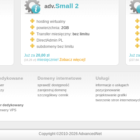
Small 2
adv.
hosting wirtualny
powierzchnia:
2GB
Transfer miesięczny:
bez limitu
DirectAdmin PL
subdomeny bez limitu
Już za
20,00 zł
Już z
miesięcznie!
Zobacz więcej!
(16,26 zł)
(227,64 
dedykowane
Domeny internetowe
Usługi
wer
sprawdź dostępność
informacje o usługach
szy
zarejestruj domenę
pozycjonowanie
szczegółowy cennik
projektowanie grafiki
tworzenie stron internetowyc
r dedykowany
rwery VPS
Copyright ©2010-2026 AdvancedNet