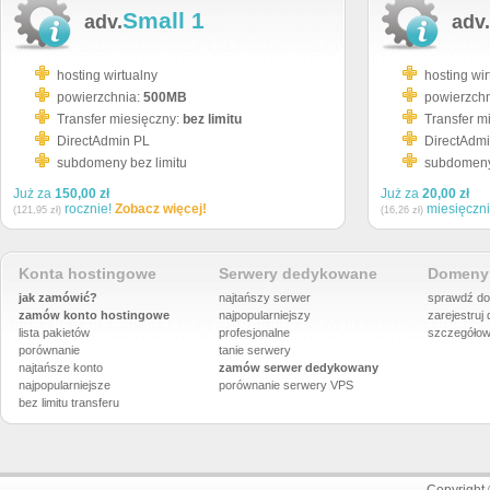
Small 1
adv.
adv.
hosting wirtualny
hosting wir
powierzchnia:
500MB
powierzch
Transfer miesięczny:
bez limitu
Transfer m
DirectAdmin PL
DirectAdm
subdomeny bez limitu
subdomeny 
Już za
150,00 zł
Już za
20,00 zł
rocznie!
Zobacz więcej!
miesięczn
(121,95 zł)
(16,26 zł)
Konta hostingowe
Serwery dedykowane
Domeny 
jak zamówić?
najtańszy serwer
sprawdź do
zamów konto hostingowe
najpopularniejszy
zarejestruj
lista pakietów
profesjonalne
szczegółow
porównanie
tanie serwery
najtańsze konto
zamów serwer dedykowany
najpopularniejsze
porównanie
serwery VPS
bez limitu transferu