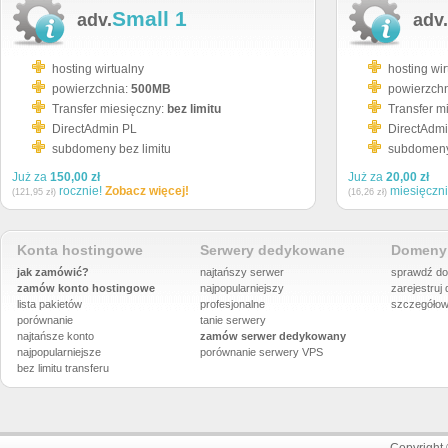
Small 1
adv.
adv.
hosting wirtualny
hosting wir
powierzchnia:
500MB
powierzch
Transfer miesięczny:
bez limitu
Transfer m
DirectAdmin PL
DirectAdm
subdomeny bez limitu
subdomeny 
Już za
150,00 zł
Już za
20,00 zł
rocznie!
Zobacz więcej!
miesięczn
(121,95 zł)
(16,26 zł)
Konta hostingowe
Serwery dedykowane
Domeny 
jak zamówić?
najtańszy serwer
sprawdź do
zamów konto hostingowe
najpopularniejszy
zarejestruj
lista pakietów
profesjonalne
szczegółow
porównanie
tanie serwery
najtańsze konto
zamów serwer dedykowany
najpopularniejsze
porównanie
serwery VPS
bez limitu transferu