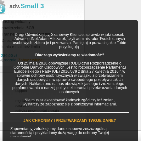
Small 3
adv.
hosting wirtualny
powierzchnia:
5GB
Transfer miesięczny:
bez limitu
Drogi Odwiedzający, Szanowny Kliencie, sprawdź w jaki sposób
AdvancedNet Adam Milczarek, czyli administrator Twoich danych
DirectAdmin PL
osobowych, zbiera je i przetwarza. Pamiętaj o prawach jakie Tobie
konta e-mail bez limitu
przysługują.
Dlaczego wyświetlamy tą wiadomość?
a
280,00 zł
rocznie!
Zobacz więcej!
zł)
Od 25 maja 2018 obowiązuje RODO czyli Rozporządzenie o
Ochronie Danych Osobowych. Jest to rozporządzenie Parlamentu
Europejskiego i Rady (UE) 2016/679 z dnia 27 kwietnia 2016 r. w
sprawie ochrony osób fizycznych w związku z przetwarzaniem
Pozostałe
danych osobowych i w sprawie swobodnego przepływu takich
danych. Nakłada ono na nas obowiązek jasnego i zrozumiałego
faq
poinformowania o naszej polityce zbierania i przetwarzania danych
support
osobowych.
Nie musisz akceptować żadnych zgód czy też zmian,
h
regulamin usług
wystarczy że zapoznasz się z poniższymi informacjami.
data center
polityka prywatności
kontakt
JAK CHRONIMY I PRZETWARZAMY TWOJE DANE?
Zapewniamy, żetraktujemy dane osobowe zeszczególną
starannością i przykładamy dużą wagę do ochrony Twojej
prywatności.