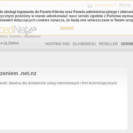
w koszyku: 0
Poczta
do obsługi logowania do Panelu Klienta oraz Panelu administracyjnego i zbiera
tycznym jesteśmy w stanie udoskonalać nasz serwis zgodnie z Państwa wyma
stawień dotyczących cookies oznacza, że będą one umieszczane w Twoim urząd
Zamknij
A GŁÓWNA
HOSTING SSD
DLA BIZNESU
RESELLER
SERWE
zeniem .net.nz
dii. Idealna dla dostawców usług internetowych i firm technologicznych.