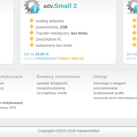
Small 2
adv.
hosting wirtualny
powierzchnia:
2GB
Transfer miesięczny:
bez limitu
DirectAdmin PL
subdomeny bez limitu
Już za
20,00 zł
Już z
miesięcznie!
Zobacz więcej!
(16,26 zł)
(227,64 
dedykowane
Domeny internetowe
Usługi
wer
sprawdź dostępność
informacje o usługach
szy
zarejestruj domenę
pozycjonowanie
szczegółowy cennik
projektowanie grafiki
tworzenie stron internetowyc
r dedykowany
rwery VPS
Copyright ©2010-2026 AdvancedNet