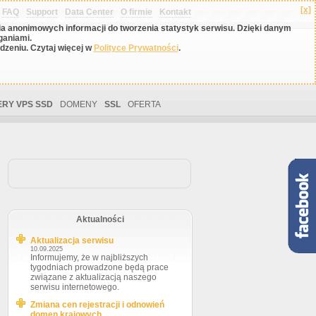
[x]
FAQ
Support
Data Center
O firmie
Kontakt
nia anonimowych informacji do tworzenia statystyk serwisu. Dzięki danym
ganiami.
zeniu. Czytaj więcej w
Polityce Prywatności
.
RY VPS SSD
DOMENY
SSL
OFERTA
Aktualności
Aktualizacja serwisu
10.09.2025
Informujemy, że w najbliższych
tygodniach prowadzone będą prace
związane z aktualizacją naszego
serwisu internetowego.
Zmiana cen rejestracji i odnowień
domen krajowych