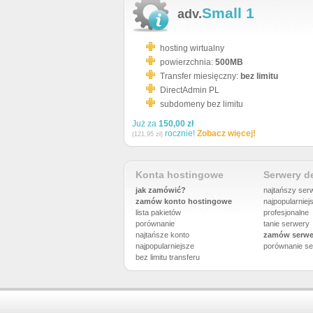
Small 1
adv.
hosting wirtualny
powierzchnia:
500MB
Transfer miesięczny:
bez limitu
DirectAdmin PL
subdomeny bez limitu
Już za
150,00 zł
rocznie!
Zobacz więcej!
(121,95 zł)
Konta hostingowe
Serwery 
jak zamówić?
najtańszy ser
zamów konto hostingowe
najpopularniej
lista pakietów
profesjonalne
porównanie
tanie serwery
najtańsze konto
zamów serwe
najpopularniejsze
porównanie
se
bez limitu transferu