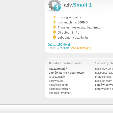
Small 1
adv.
hosting wirtualny
powierzchnia:
500MB
Transfer miesięczny:
bez limitu
DirectAdmin PL
subdomeny bez limitu
Już za
150,00 zł
rocznie!
Zobacz więcej!
(121,95 zł)
Konta hostingowe
Serwery 
jak zamówić?
najtańszy ser
zamów konto hostingowe
najpopularniej
lista pakietów
profesjonalne
porównanie
tanie serwery
najtańsze konto
zamów serwe
najpopularniejsze
porównanie
se
bez limitu transferu