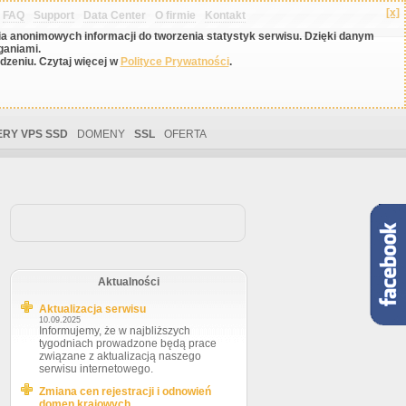
[x]
FAQ
Support
Data Center
O firmie
Kontakt
nia anonimowych informacji do tworzenia statystyk serwisu. Dzięki danym
ganiami.
zeniu. Czytaj więcej w
Polityce Prywatności
.
RY VPS SSD
DOMENY
SSL
OFERTA
Aktualności
Aktualizacja serwisu
10.09.2025
Informujemy, że w najbliższych
tygodniach prowadzone będą prace
związane z aktualizacją naszego
serwisu internetowego.
Zmiana cen rejestracji i odnowień
domen krajowych