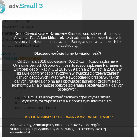
Small 3
adv.
hosting wirtualny
powierzchnia:
5GB
Transfer miesięczny:
bez limitu
Drogi Odwiedzający, Szanowny Kliencie, sprawdź w jaki sposób
AdvancedNet Adam Milczarek, czyli administrator Twoich danych
DirectAdmin PL
osobowych, zbiera je i przetwarza. Pamiętaj o prawach jakie Tobie
konta e-mail bez limitu
przysługują.
Dlaczego wyświetlamy tą wiadomość?
a
280,00 zł
rocznie!
Zobacz więcej!
zł)
Od 25 maja 2018 obowiązuje RODO czyli Rozporządzenie o
Ochronie Danych Osobowych. Jest to rozporządzenie Parlamentu
Europejskiego i Rady (UE) 2016/679 z dnia 27 kwietnia 2016 r. w
sprawie ochrony osób fizycznych w związku z przetwarzaniem
Pozostałe
danych osobowych i w sprawie swobodnego przepływu takich
danych. Nakłada ono na nas obowiązek jasnego i zrozumiałego
faq
poinformowania o naszej polityce zbierania i przetwarzania danych
support
osobowych.
Nie musisz akceptować żadnych zgód czy też zmian,
h
regulamin usług
wystarczy że zapoznasz się z poniższymi informacjami.
data center
polityka prywatności
kontakt
JAK CHRONIMY I PRZETWARZAMY TWOJE DANE?
Zapewniamy, żetraktujemy dane osobowe zeszczególną
starannością i przykładamy dużą wagę do ochrony Twojej
prywatności.