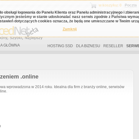
w koszyku: 0
Poczta
do obsługi logowania do Panelu Klienta oraz Panelu administracyjnego i zbiera
tycznym jesteśmy w stanie udoskonalać nasz serwis zgodnie z Państwa wyma
stawień dotyczących cookies oznacza, że będą one umieszczane w Twoim urząd
Zamknij
A GŁÓWNA
HOSTING SSD
DLA BIZNESU
RESELLER
SERWE
zeniem .online
a wprowadzona w 2014 roku. Idealna dla firm z branży online, serwisów
line.
h