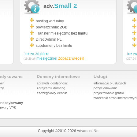
Small 2
adv.
hosting wirtualny
powierzchnia:
2GB
Transfer miesięczny:
bez limitu
DirectAdmin PL
subdomeny bez limitu
Już za
20,00 zł
Już z
miesięcznie!
Zobacz więcej!
(16,26 zł)
(227,64 
dedykowane
Domeny internetowe
Usługi
wer
sprawdź dostępność
informacje o usługach
szy
zarejestruj domenę
pozycjonowanie
szczegółowy cennik
projektowanie grafiki
tworzenie stron internetowyc
r dedykowany
rwery VPS
Copyright ©2010-2026 AdvancedNet