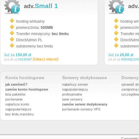
Small 1
adv.
adv.
hosting wirtualny
hosting wir
powierzchnia:
500MB
powierzch
Transfer miesięczny:
bez limitu
Transfer m
DirectAdmin PL
DirectAdm
subdomeny bez limitu
subdomeny 
Już za
150,00 zł
Już za
20,00 zł
rocznie!
Zobacz więcej!
miesięczn
(121,95 zł)
(16,26 zł)
Konta hostingowe
Serwery dedykowane
Domeny 
jak zamówić?
najtańszy serwer
sprawdź do
zamów konto hostingowe
najpopularniejszy
zarejestruj
lista pakietów
profesjonalne
szczegółow
porównanie
tanie serwery
najtańsze konto
zamów serwer dedykowany
najpopularniejsze
porównanie
serwery VPS
bez limitu transferu