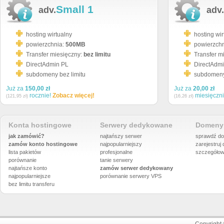
Small 1
adv.
adv.
hosting wirtualny
hosting wir
powierzchnia:
500MB
powierzch
Transfer miesięczny:
bez limitu
Transfer m
DirectAdmin PL
DirectAdm
subdomeny bez limitu
subdomeny 
Już za
150,00 zł
Już za
20,00 zł
rocznie!
Zobacz więcej!
miesięczn
(121,95 zł)
(16,26 zł)
Konta hostingowe
Serwery dedykowane
Domeny 
jak zamówić?
najtańszy serwer
sprawdź do
zamów konto hostingowe
najpopularniejszy
zarejestruj
lista pakietów
profesjonalne
szczegółow
porównanie
tanie serwery
najtańsze konto
zamów serwer dedykowany
najpopularniejsze
porównanie
serwery VPS
bez limitu transferu