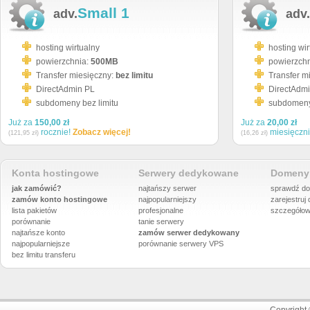
Small 1
adv.
adv.
hosting wirtualny
hosting wir
powierzchnia:
500MB
powierzch
Transfer miesięczny:
bez limitu
Transfer m
DirectAdmin PL
DirectAdm
subdomeny bez limitu
subdomeny 
Już za
150,00 zł
Już za
20,00 zł
rocznie!
Zobacz więcej!
miesięczn
(121,95 zł)
(16,26 zł)
Konta hostingowe
Serwery dedykowane
Domeny 
jak zamówić?
najtańszy serwer
sprawdź do
zamów konto hostingowe
najpopularniejszy
zarejestruj
lista pakietów
profesjonalne
szczegółow
porównanie
tanie serwery
najtańsze konto
zamów serwer dedykowany
najpopularniejsze
porównanie
serwery VPS
bez limitu transferu