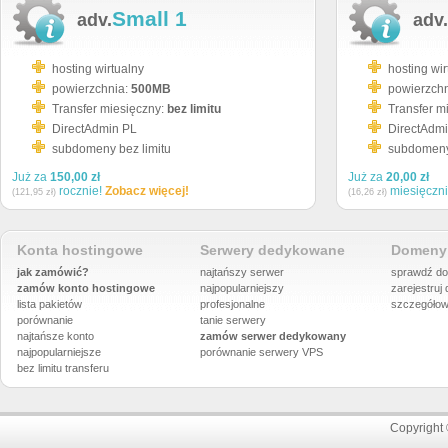
Small 1
adv.
adv.
hosting wirtualny
hosting wir
powierzchnia:
500MB
powierzch
Transfer miesięczny:
bez limitu
Transfer m
DirectAdmin PL
DirectAdm
subdomeny bez limitu
subdomeny 
Już za
150,00 zł
Już za
20,00 zł
rocznie!
Zobacz więcej!
miesięczn
(121,95 zł)
(16,26 zł)
Konta hostingowe
Serwery dedykowane
Domeny 
jak zamówić?
najtańszy serwer
sprawdź do
zamów konto hostingowe
najpopularniejszy
zarejestruj
lista pakietów
profesjonalne
szczegółow
porównanie
tanie serwery
najtańsze konto
zamów serwer dedykowany
najpopularniejsze
porównanie
serwery VPS
bez limitu transferu
Copyright