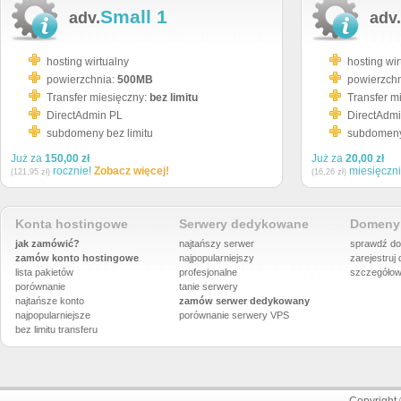
Small 1
adv.
adv.
hosting wirtualny
hosting wir
powierzchnia:
500MB
powierzch
Transfer miesięczny:
bez limitu
Transfer m
DirectAdmin PL
DirectAdm
subdomeny bez limitu
subdomeny 
Już za
150,00 zł
Już za
20,00 zł
rocznie!
Zobacz więcej!
miesięczn
(121,95 zł)
(16,26 zł)
Konta hostingowe
Serwery dedykowane
Domeny 
jak zamówić?
najtańszy serwer
sprawdź do
zamów konto hostingowe
najpopularniejszy
zarejestruj
lista pakietów
profesjonalne
szczegółow
porównanie
tanie serwery
najtańsze konto
zamów serwer dedykowany
najpopularniejsze
porównanie
serwery VPS
bez limitu transferu