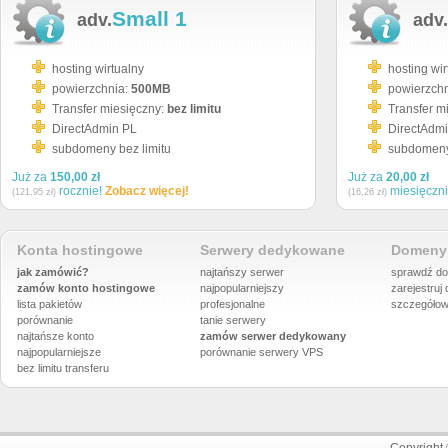
Small 1
adv.
adv.
hosting wirtualny
hosting wir
powierzchnia:
500MB
powierzch
Transfer miesięczny:
bez limitu
Transfer m
DirectAdmin PL
DirectAdm
subdomeny bez limitu
subdomeny 
Już za
150,00 zł
Już za
20,00 zł
rocznie!
Zobacz więcej!
miesięczn
(121,95 zł)
(16,26 zł)
Konta hostingowe
Serwery dedykowane
Domeny 
jak zamówić?
najtańszy serwer
sprawdź do
zamów konto hostingowe
najpopularniejszy
zarejestruj
lista pakietów
profesjonalne
szczegółow
porównanie
tanie serwery
najtańsze konto
zamów serwer dedykowany
najpopularniejsze
porównanie
serwery VPS
bez limitu transferu