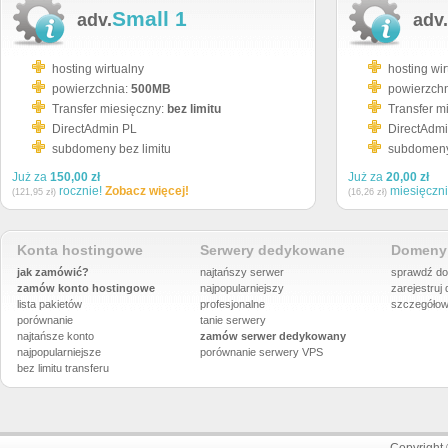
Small 1
adv.
adv.
hosting wirtualny
hosting wir
powierzchnia:
500MB
powierzch
Transfer miesięczny:
bez limitu
Transfer m
DirectAdmin PL
DirectAdm
subdomeny bez limitu
subdomeny 
Już za
150,00 zł
Już za
20,00 zł
rocznie!
Zobacz więcej!
miesięczn
(121,95 zł)
(16,26 zł)
Konta hostingowe
Serwery dedykowane
Domeny 
jak zamówić?
najtańszy serwer
sprawdź do
zamów konto hostingowe
najpopularniejszy
zarejestruj
lista pakietów
profesjonalne
szczegółow
porównanie
tanie serwery
najtańsze konto
zamów serwer dedykowany
najpopularniejsze
porównanie
serwery VPS
bez limitu transferu