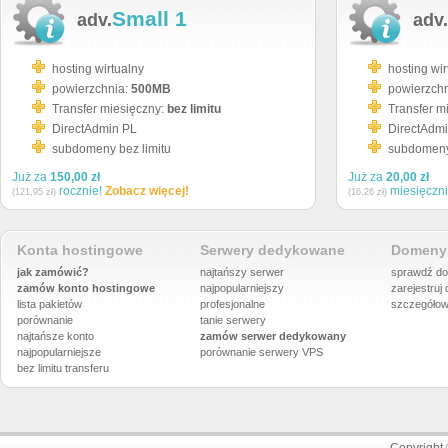
Small 1
adv.
adv.
hosting wirtualny
hosting wir
powierzchnia:
500MB
powierzch
Transfer miesięczny:
bez limitu
Transfer m
DirectAdmin PL
DirectAdm
subdomeny bez limitu
subdomeny 
Już za
150,00 zł
Już za
20,00 zł
rocznie!
Zobacz więcej!
miesięczn
(121,95 zł)
(16,26 zł)
Konta hostingowe
Serwery dedykowane
Domeny 
jak zamówić?
najtańszy serwer
sprawdź do
zamów konto hostingowe
najpopularniejszy
zarejestruj
lista pakietów
profesjonalne
szczegółow
porównanie
tanie serwery
najtańsze konto
zamów serwer dedykowany
najpopularniejsze
porównanie
serwery VPS
bez limitu transferu