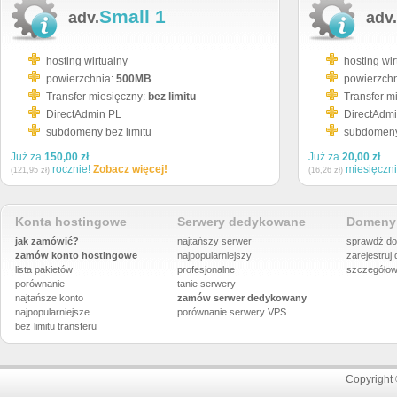
Small 1
adv.
adv.
hosting wirtualny
hosting wir
powierzchnia:
500MB
powierzch
Transfer miesięczny:
bez limitu
Transfer m
DirectAdmin PL
DirectAdm
subdomeny bez limitu
subdomeny 
Już za
150,00 zł
Już za
20,00 zł
rocznie!
Zobacz więcej!
miesięczn
(121,95 zł)
(16,26 zł)
Konta hostingowe
Serwery dedykowane
Domeny 
jak zamówić?
najtańszy serwer
sprawdź do
zamów konto hostingowe
najpopularniejszy
zarejestruj
lista pakietów
profesjonalne
szczegółow
porównanie
tanie serwery
najtańsze konto
zamów serwer dedykowany
najpopularniejsze
porównanie
serwery VPS
bez limitu transferu
Copyright