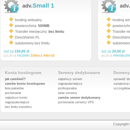
Small 1
adv.
adv.
hosting wirtualny
hosting wir
powierzchnia:
500MB
powierzch
Transfer miesięczny:
bez limitu
Transfer m
DirectAdmin PL
DirectAdm
subdomeny bez limitu
subdomeny 
Już za
150,00 zł
Już za
20,00 zł
rocznie!
Zobacz więcej!
miesięczn
(121,95 zł)
(16,26 zł)
Konta hostingowe
Serwery dedykowane
Domeny 
jak zamówić?
najtańszy serwer
sprawdź do
zamów konto hostingowe
najpopularniejszy
zarejestruj
lista pakietów
profesjonalne
szczegółow
porównanie
tanie serwery
najtańsze konto
zamów serwer dedykowany
najpopularniejsze
porównanie
serwery VPS
bez limitu transferu
Copyright